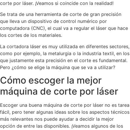
corte por láser. ¡Veamos si coincide con la realidad!
Se trata de una herramienta de corte de gran precisión
que lleva un dispositivo de control numérico por
computadora (CNC), el cual va a regular el láser que hace
los cortes de los materiales.
La cortadora láser es muy utilizada en diferentes sectores,
como por ejemplo, la metalurgia o la industria textil, en los
que justamente esta precisión en el corte es fundamental.
Pero ¿cómo se elige la máquina que se va a utilizar?
Cómo escoger la mejor
máquina de corte por láser
Escoger una buena máquina de corte por láser no es tarea
fácil, pero tener algunas ideas sobre los aspectos técnicos
más relevantes nos puede ayudar a decidir la mejor
opción de entre las disponibles. ¡Veamos algunos de los