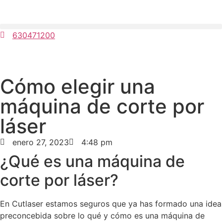
630471200
Cómo elegir una
máquina de corte por
láser
enero 27, 2023
4:48 pm
¿Qué es una máquina de
corte por láser?
En Cutlaser estamos seguros que ya has formado una idea
preconcebida sobre lo qué y cómo es una máquina de