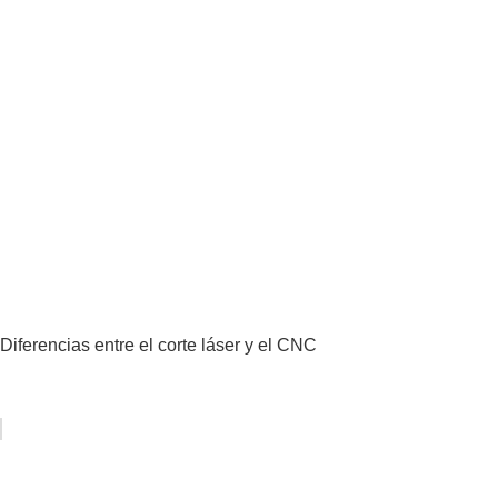
Diferencias entre el corte láser y el CNC