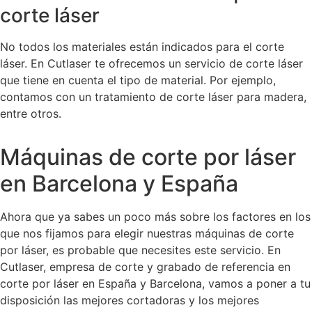
corte láser
No todos los materiales están indicados para el corte
láser. En Cutlaser te ofrecemos un servicio de corte láser
que tiene en cuenta el tipo de material. Por ejemplo,
contamos con un tratamiento de corte láser para madera,
entre otros.
Máquinas de corte por láser
en Barcelona y España
Ahora que ya sabes un poco más sobre los factores en los
que nos fijamos para elegir nuestras máquinas de corte
por láser, es probable que necesites este servicio. En
Cutlaser, empresa de corte y grabado de referencia en
corte por láser en España y Barcelona, vamos a poner a tu
disposición las mejores cortadoras y los mejores