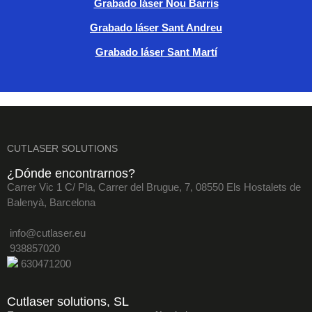
Grabado láser Nou Barris
Grabado láser Sant Andreu
Grabado láser Sant Martí
CUTLASER SOLUTIONS
¿Dónde encontrarnos?
Carrer Vic 1 C/ Pla, Carrer del Brugue, 7, 08550 Els Hostalets de
Balenyà, Barcelona
info@cutlaser.eu
938857020
630471200
Cutlaser solutions, SL