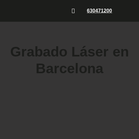
630471200
Corte láser
Grabado Láser
Quiénes somos
Grabado Láser en
Barcelona