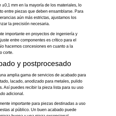
 ±0,1 mm en la mayoría de los materiales, lo
cto entre piezas que deben ensamblarse. Para
lerancias aún más estrictas, ajustamos los
zar la precisión necesaria.
te importante en proyectos de ingeniería y
juste entre componentes es crítico para el
 No hacemos concesiones en cuanto a la
o corte.
abado y postprocesado
una amplia gama de servicios de acabado para
intado, lacado, anodizado para metales, pulido
. Así puedes recibir la pieza lista para su uso
ado adicional.
mente importante para piezas destinadas a uso
uestas al público. Un buen acabado puede
a pieza buena y una pieza excepcional.