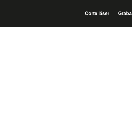
Corte láser
Graba
CO
En el Eixample, donde conviven diseñadores, ar
herramienta indispensable para dar forma a las