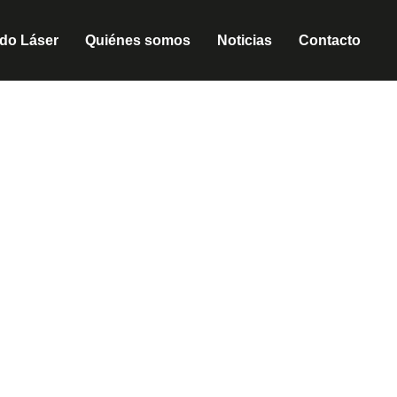
do Láser
Quiénes somos
Noticias
Contacto
RTE LÁSER EN EIXAM
quitectos, empresas y emprendedores de todos los sectores, el
 ideas más ambiciosas. Ofrecemos un servicio completo y profes