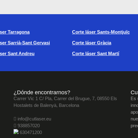
áser Tarragona
Corte láser Sants-Montjuïc
áser Sarrià-Sant Gervasi
Corte láser Gràcia
áser Sant Andreu
Corte láser Sant Martí
¿Dónde encontrarnos?
Cut
Carrer Vic 1 C/ Pla, Carrer del Brugue, 7, 08550 Els
Es 
Hostalets de Balenyà, Barcelona
inn
apo
info@cutlaser.eu
nue
938857020
pre
630471200