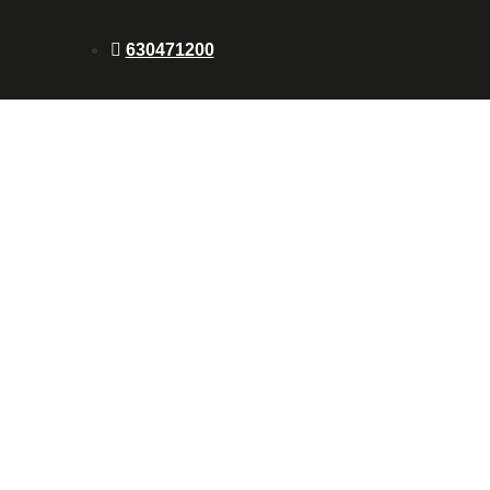
630471200
PLE
 corte láser se ha convertido en una
ional adaptado a las exigencias del barrio.