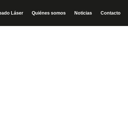
bado Láser
Quiénes somos
Noticias
Contacto
E LÁSER EN SANT A
dreu, en Cutláser tenemos la tecnología y la experiencia para d
ientes de toda Barcelona, desde makers y diseñadores hasta e