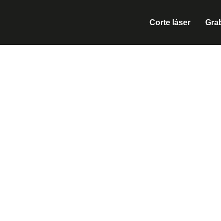
Corte láser
Gra
CORT
Si buscas un servicio de corte láser en Sant An
amplia gama de materiales. Trabajamos con cl