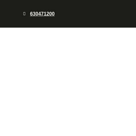
630471200
NDREU
arte resultados limpios y precisos en una
mpresas que necesitan piezas para producción.