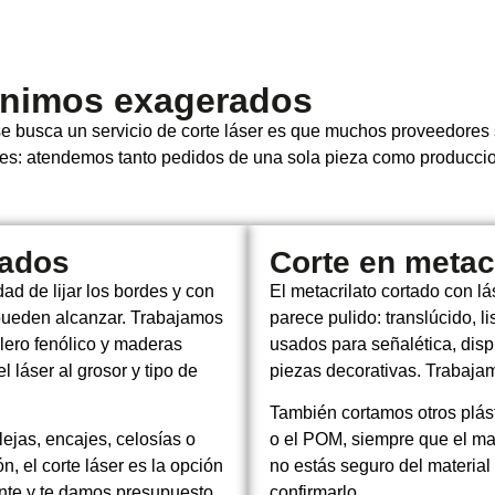
ínimos exagerados
 busca un servicio de corte láser es que muchos proveedores s
nes: atendemos tanto pedidos de una sola pieza como producci
vados
Corte en metacr
ad de lijar los bordes y con
El metacrilato cortado con l
 pueden alcanzar. Trabajamos
parece pulido: translúcido, l
lero fenólico y maderas
usados para señalética, disp
 láser al grosor y tipo de
piezas decorativas. Trabajam
También cortamos otros plás
ejas, encajes, celosías o
o el POM, siempre que el mat
n, el corte láser es la opción
no estás seguro del material
ente y te damos presupuesto
confirmarlo.