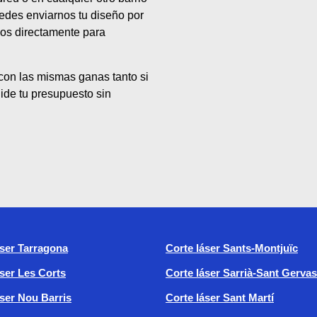
edes enviarnos tu diseño por
rnos directamente para
con las mismas ganas tanto si
ide tu presupuesto sin
áser Tarragona
Corte láser Sants-Montjuïc
áser Les Corts
Corte láser Sarrià-Sant Gervas
áser Nou Barris
Corte láser Sant Martí