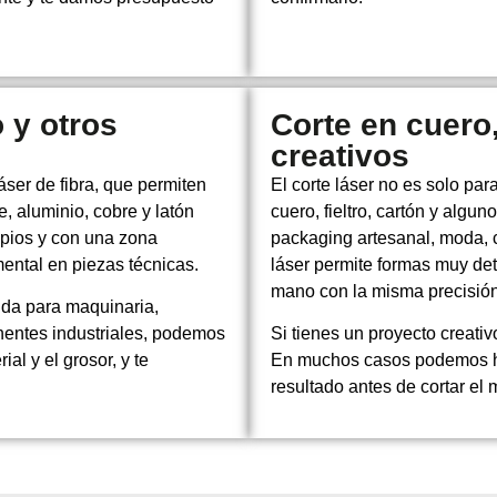
 y otros
Corte en cuero,
creativos
ser de fibra, que permiten
El corte láser no es solo pa
e, aluminio, cobre y latón
cuero, fieltro, cartón y algu
mpios y con una zona
packaging artesanal, moda, 
mental en piezas técnicas.
láser permite formas muy de
mano con la misma precisión
ida para maquinaria,
nentes industriales, podemos
Si tienes un proyecto creativ
al y el grosor, y te
En muchos casos podemos hac
resultado antes de cortar el m